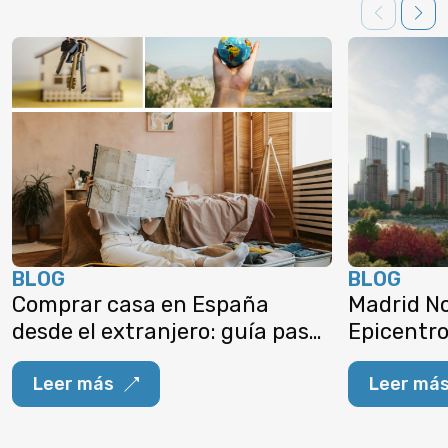
BLOG
BLOG
Comprar casa en España
Madrid No
desde el extranjero: guía paso
Epicentro
a paso (2025)
residencia
Leer más
Leer má