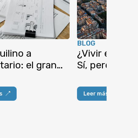
BLOG
uilino a
¿Vivir en Bar
tario: el gran
Sí, pero… ¿d
hacia tu hogar
o
s
Leer más