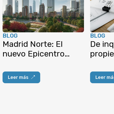
BLOG
BLOG
Madrid Norte: El
De inq
nuevo Epicentro
propie
tecnológico y
salto 
residencial de la
propi
Leer más
Leer má
Capital